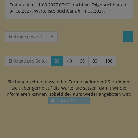
Erst ab dem 11.08.2027 07:00 buchbar. Folgebuchbar ab
04.08.2027. Warteliste buchbar ab 11.08.2027.
Einträge gesamt:
5
1
Einträge pro Seite:
20
40
60
80
100
Sie haben keinen passenden Termin gefunden? Sie können
sich aber gerne auf die Warteliste setzen, damit wir Sie
informieren können, sobald der Kurs wieder angeboten wird.
auf die Warteliste