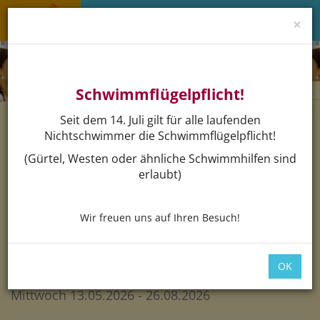
×
Menü 
Schwimmflügelpflicht!
Seit dem 14. Juli gilt für alle laufenden
Navigat
Nichtschwimmer die Schwimmflügelpflicht!
(Gürtel, Westen oder ähnliche Schwimmhilfen sind
erlaubt)
Schwimmkurs für
Wir freuen uns auf Ihren Besuch!
Fortgeschrittene / Kids 16:30
Uhr
OK
Sicherer im Wasser
Mittwoch 13.05.2026 - 26.08.2026