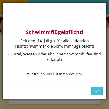
×
Menü 
Schwimmflügelpflicht!
Seit dem 14. Juli gilt für alle laufenden
Nichtschwimmer die Schwimmflügelpflicht!
Login
(Gürtel, Westen oder ähnliche Schwimmhilfen sind
erlaubt)
Bitte loggen Sie sich mit dem untenstehenden Formular
ein.
Wir freuen uns auf Ihren Besuch!
*
E-Mail:
OK
*
Passwort: