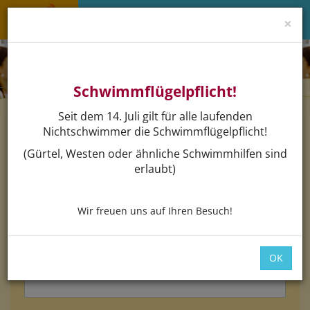
×
Menü 
Schwimmflügelpflicht!
Seit dem 14. Juli gilt für alle laufenden
Nichtschwimmer die Schwimmflügelpflicht!
Login
(Gürtel, Westen oder ähnliche Schwimmhilfen sind
erlaubt)
Bitte loggen Sie sich mit dem untenstehenden Formular
ein.
Wir freuen uns auf Ihren Besuch!
*
E-Mail:
OK
*
Passwort: