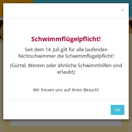
×
Menü 
Schwimmflügelpflicht!
Seit dem 14. Juli gilt für alle laufenden
Nichtschwimmer die Schwimmflügelpflicht!
Login
(Gürtel, Westen oder ähnliche Schwimmhilfen sind
erlaubt)
Bitte loggen Sie sich mit dem untenstehenden Formular
ein.
Wir freuen uns auf Ihren Besuch!
*
E-Mail:
OK
*
Passwort: