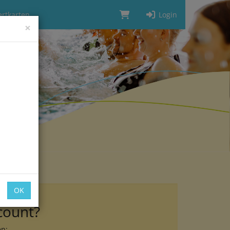
rtkarten
Login
×
OK
count?
en: