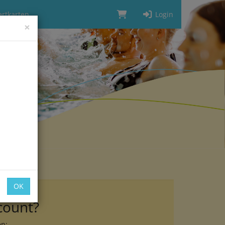
rtkarten
Login
×
OK
count?
en: