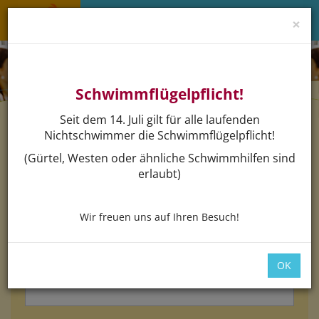
×
Menü 
Schwimmflügelpflicht!
Seit dem 14. Juli gilt für alle laufenden
Nichtschwimmer die Schwimmflügelpflicht!
Login
(Gürtel, Westen oder ähnliche Schwimmhilfen sind
erlaubt)
Bitte loggen Sie sich mit dem untenstehenden Formular
ein.
Wir freuen uns auf Ihren Besuch!
*
E-Mail:
OK
*
Passwort: