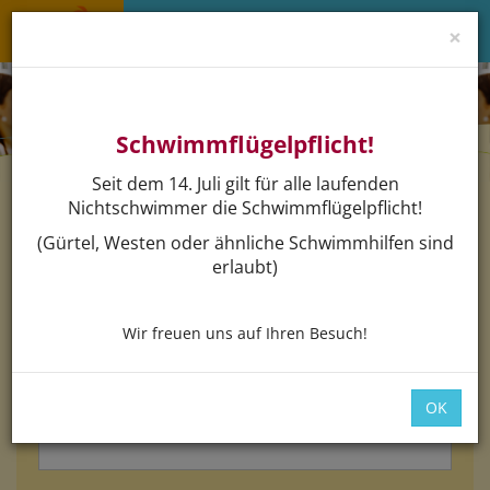
×
Menü 
Schwimmflügelpflicht!
Seit dem 14. Juli gilt für alle laufenden
Nichtschwimmer die Schwimmflügelpflicht!
Login
(Gürtel, Westen oder ähnliche Schwimmhilfen sind
erlaubt)
Bitte loggen Sie sich mit dem untenstehenden Formular
ein.
Wir freuen uns auf Ihren Besuch!
*
E-Mail:
OK
*
Passwort: