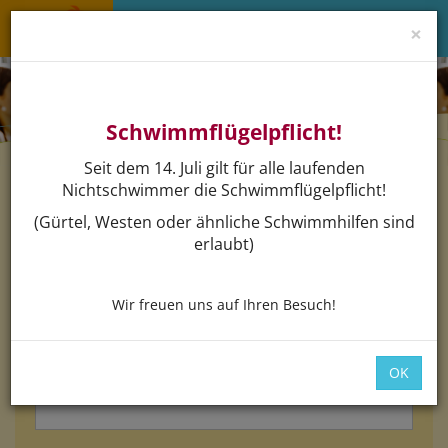
×
Menü 
Schwimmflügelpflicht!
Seit dem 14. Juli gilt für alle laufenden
Nichtschwimmer die Schwimmflügelpflicht!
Login
(Gürtel, Westen oder ähnliche Schwimmhilfen sind
erlaubt)
Bitte loggen Sie sich mit dem untenstehenden Formular
ein.
Wir freuen uns auf Ihren Besuch!
*
E-Mail:
OK
*
Passwort: