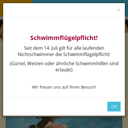
×
Menü 
Schwimmflügelpflicht!
Seit dem 14. Juli gilt für alle laufenden
Navigat
Nichtschwimmer die Schwimmflügelpflicht!
(Gürtel, Westen oder ähnliche Schwimmhilfen sind
erlaubt)
Aquaaerobic
Wir freuen uns auf Ihren Besuch!
Ausdauer-, und Konditionstraining
Donnerstag 14.01.2027 - 18.03.2027
OK