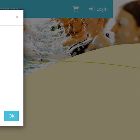
rtkarten
Login
×
OK