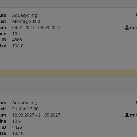
urs
Aquacycling
eit
Montag 20:00
aum
04.01.2027 - 08.03.2027
min
ine
10 x
ID
4363
tze
10/10
urs
Aquacycling
eit
Freitag 13:30
aum
12.03.2027 - 21.05.2027
min
ine
10 x
ID
4426
tze
10/10