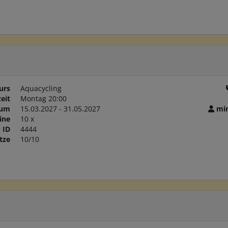
urs
Aquacycling
eit
Montag 20:00
aum
15.03.2027 - 31.05.2027
min
ine
10 x
ID
4444
tze
10/10