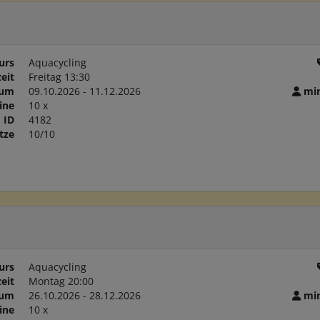
urs
Aquacycling
eit
Freitag 13:30
aum
09.10.2026 - 11.12.2026
min
ine
10 x
ID
4182
tze
10/10
urs
Aquacycling
eit
Montag 20:00
aum
26.10.2026 - 28.12.2026
min
ine
10 x