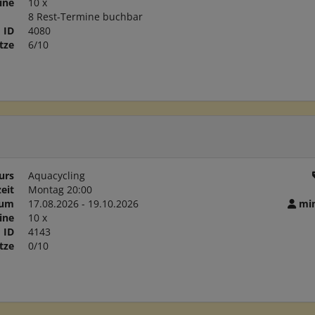
ine
10 x
8 Rest-Termine buchbar
ID
4080
tze
6/10
urs
Aquacycling
eit
Montag 20:00
aum
17.08.2026 - 19.10.2026
min
ine
10 x
ID
4143
tze
0/10