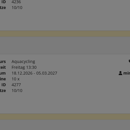
ID
4236
tze
10/10
urs
Aquacycling
eit
Freitag 13:30
aum
18.12.2026 - 05.03.2027
min
ine
10 x
ID
4277
tze
10/10