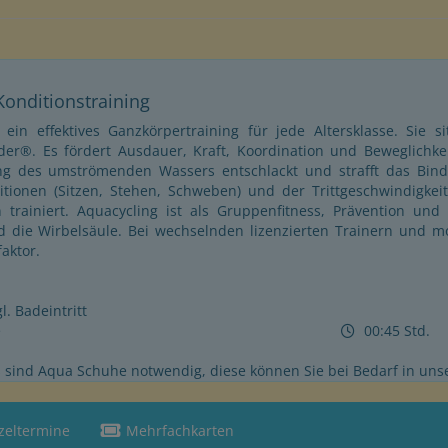
Konditionstraining
 ein effektives Ganzkörpertraining für jede Altersklasse. Sie
der®. Es fördert Ausdauer, Kraft, Koordination und Beweglichk
ung des umströmenden Wassers entschlackt und strafft das Bind
itionen (Sitzen, Stehen, Schweben) und der Trittgeschwindigkei
 trainiert. Aquacycling ist als Gruppenfitness, Prävention und 
 die Wirbelsäule. Bei wechselnden lizenzierten Trainern und m
aktor.
. Badeintritt
e
00:45 Std.
 sind Aqua Schuhe notwendig, diese können Sie bei Bedarf in un
zeltermine
Mehrfachkarten