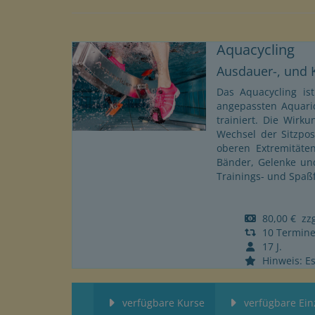
Aquacycling
Ausdauer-, und 
Das Aquacycling ist
angepassten Aquari
trainiert. Die Wirk
Wechsel der Sitzpos
oberen Extremitäten
Bänder, Gelenke und
Trainings- und Spaßf
80,00 € zzgl
10 Termin
17 J.
Hinweis: Es
verfügbare Kurse
verfügbare Ein